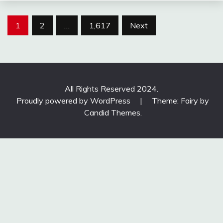
Posts
1
2
…
1,617
Next
pagination
All Rights Reserved 2024.
Proudly powered by WordPress
|
Theme: Fairy by
Candid Themes
.