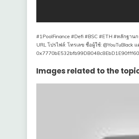
#1PoolFinance #Defi #BSC #ETH #หลักฐานการลงทะ
URL โปรไฟล์: โทรเลข ชื่อผู้ใช้: @YouTuBlack แค
0x7770bE532bfb99DB048c8EbD1E90fff6
Images related to the topic