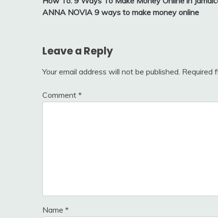
How To: 9 Ways To Make Money Online in Jamaica
navigation
ANNA NOVIA 9 ways to make money online
Leave a Reply
Your email address will not be published.
Required 
Comment
*
Name
*