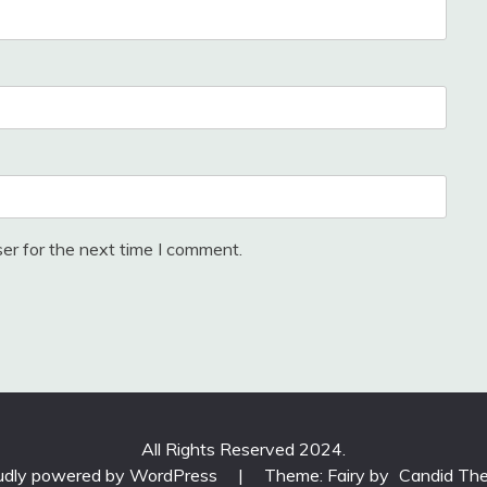
er for the next time I comment.
All Rights Reserved 2024.
udly powered by WordPress
|
Theme: Fairy by
Candid Th