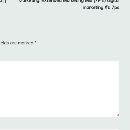
 ||
Marketing: Extended Marketing Mix (7P's) digital
marketing กับ 7ps
fields are marked
*