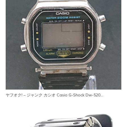
ヤフオク! – ジャンク カシオ Casio G-Shock Dw-520…