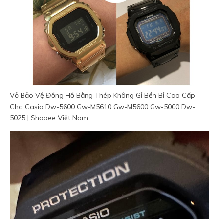
Vỏ Bảo Vệ Đồng Hồ Bằng Thép Không Gỉ Bền Bỉ Cao Cấp
Cho Casio Dw-5600 Gw-M5610 Gw-M5600 Gw-5000 Dw-
5025 | Shopee Việt Nam