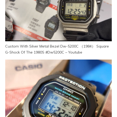
Custom With Silver Metal Bezel Dw-5200C （1984） Square
G-Shock Of The 1980S #Dw5200C – Youtube