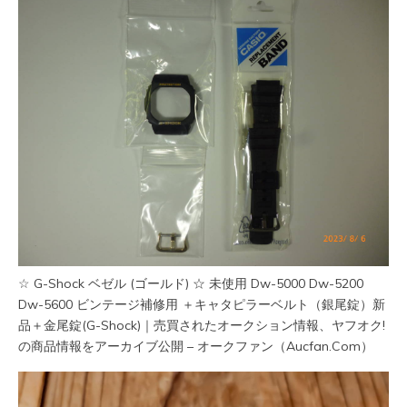
☆ G-Shock ベゼル (ゴールド) ☆ 未使用 Dw-5000 Dw-5200
Dw-5600 ビンテージ補修用 ＋キャタピラーベルト（銀尾錠）新
品＋金尾錠(G-Shock)｜売買されたオークション情報、ヤフオク!
の商品情報をアーカイブ公開 – オークファン（Aucfan.Com）