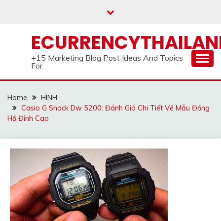
Skip
to
content
ECURRENCYTHAILA
+15 Marketing Blog Post Ideas And Topics
For
Home
HÌNH
Casio G Shock Dw 5200: Đánh Giá Chi Tiết Về Mẫu Đồng
Hồ Đỉnh Cao