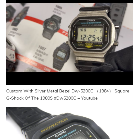
Custom With Silver Metal Bezel Dw-5200C （1984） Square
G-Shock Of The 1980S #Dw5200C – Youtube